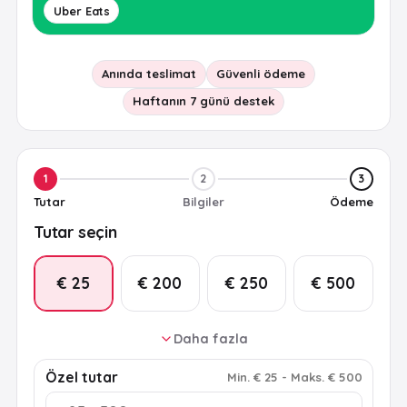
Uber Eats
Anında teslimat
Güvenli ödeme
Haftanın 7 günü destek
1
2
3
Tutar
Bilgiler
Ödeme
Tutar seçin
€ 25
€ 200
€ 250
€ 500
Daha fazla
€ 50
€ 75
€ 100
€ 150
Özel tutar
Min
.
€ 25
-
Maks
.
€ 500