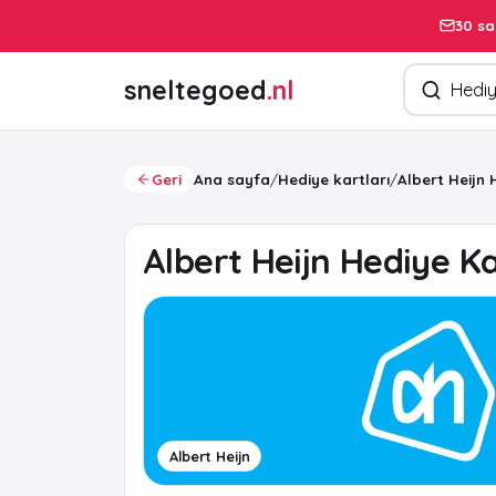
30 sa
Ürün arayın
sneltegoed
.nl
Geri
Ana sayfa
/
Hediye kartları
/
Albert Heijn 
Albert Heijn Hediye Ka
Albert Heijn