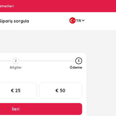
zmetleri
TR
Sipariş sorgula
2
3
Bilgiler
Ödeme
€ 25
€ 50
İleri