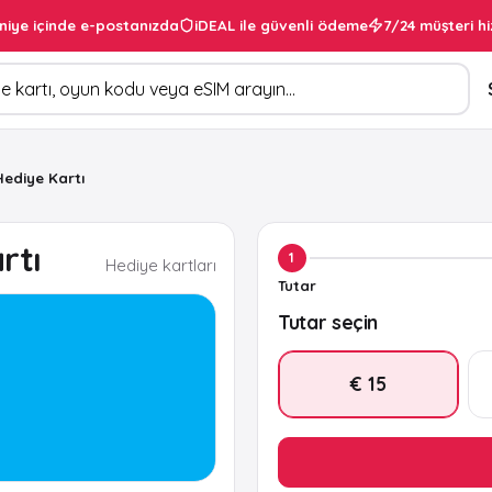
niye içinde e-postanızda
iDEAL ile güvenli ödeme
7/24 müşteri hi
Hediye Kartı
rtı
1
Hediye kartları
Tutar
Tutar seçin
€ 15