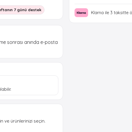
ftanın 7 günü destek
Klarna ile 3 taksitte 
ödeme sonrası anında e-posta
abilir.
 ve ürünlerinizi seçin.