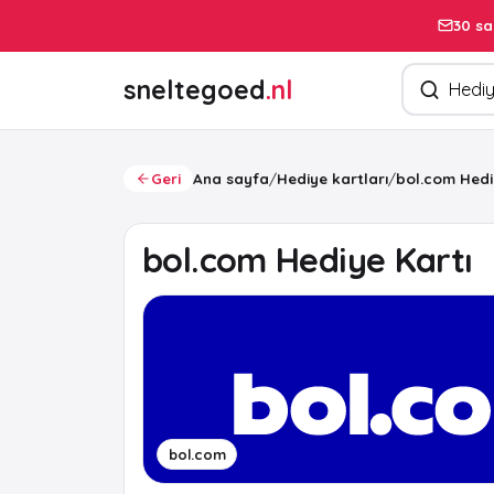
30 sa
Ürün arayın
sneltegoed
.nl
Geri
Ana sayfa
/
Hediye kartları
/
bol.com Hedi
bol.com Hediye Kartı
bol.com