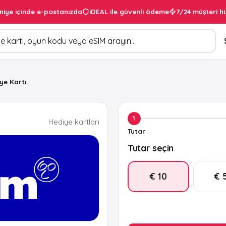
niye içinde e-postanızda
iDEAL ile güvenli ödeme
7/24 müşteri hi
ye Kartı
1
Hediye kartları
Tutar
Tutar seçin
€ 10
€ 
€ 20
€ 