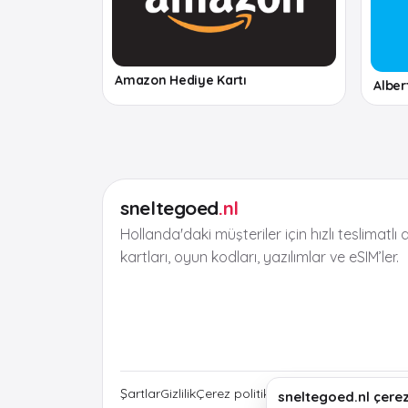
Amazon Hediye Kartı
Alber
sneltegoed
.nl
Hollanda'daki müşteriler için hızlı teslimatlı d
kartları, oyun kodları, yazılımlar ve eSIM’ler.
Şartlar
Gizlilik
Çerez politikası
Yasal bilgiler
sneltegoed.nl çerez