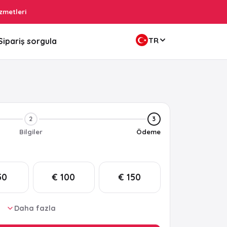
zmetleri
TR
Sipariş sorgula
2
3
Bilgiler
Ödeme
50
€ 100
€ 150
Daha fazla
25