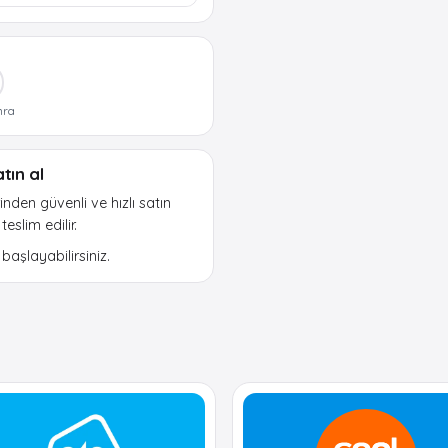
nra
tın al
nden güvenli ve hızlı satın
slim edilir.
aşlayabilirsiniz.