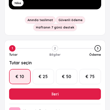
Nike
Anında teslimat
Güvenli ödeme
Haftanın 7 günü destek
1
2
3
Tutar
Bilgiler
Ödeme
Tutar seçin
€ 10
€ 25
€ 50
€ 75
İleri