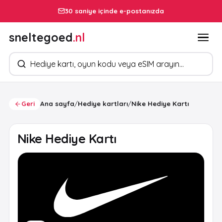
30 saniye içinde e-postanızda
sneltegoed
.nl
Ürün arayın
Geri
Ana sayfa
/
Hediye kartları
/
Nike Hediye Kartı
Nike Hediye Kartı