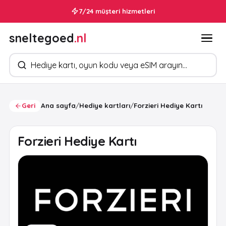
7/24 müşteri hizmetleri
sneltegoed
.nl
Ürün arayın
Geri
Ana sayfa
/
Hediye kartları
/
Forzieri Hediye Kartı
Forzieri Hediye Kartı