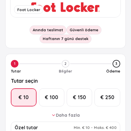
Foot Locker
Anında teslimat
Güvenli ödeme
Haftanın 7 günü destek
1
2
3
Tutar
Bilgiler
Ödeme
Tutar seçin
€ 10
€ 100
€ 150
€ 250
Daha fazla
€ 25
€ 50
€ 75
€ 200
Özel tutar
Min
.
€ 10
-
Maks
.
€ 400