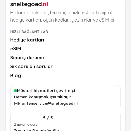
sneltegoed
.nl
Hollanda'daki müşteriler için hızlı teslimatlı dijital
hediye kartları, oyun kodları, yazılımlar ve eSIM’ler.
HIZLI BAĞLANTILAR
Hediye kartları
eSIM
Sipariş durumu
Sık sorulan sorular
Blog
Müşteri hizmetleri çevrimiçi
Hemen konuşmak için tıklayın
klantenservice@sneltegoed.nl
5 / 5
2 yoruma göre
Trustpilot'ta görüntüle