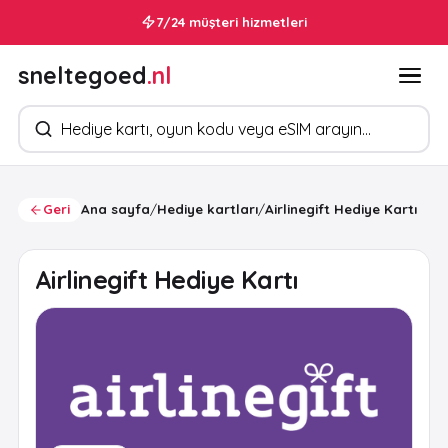
7/24 müşteri hizmetleri
sneltegoed
.nl
Ürün arayın
Geri
Ana sayfa
/
Hediye kartları
/
Airlinegift Hediye Kartı
Airlinegift Hediye Kartı