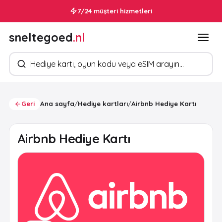
7/24 müşteri hizmetleri
sneltegoed
.nl
Ürün arayın
Geri
Ana sayfa
/
Hediye kartları
/
Airbnb Hediye Kartı
Airbnb Hediye Kartı