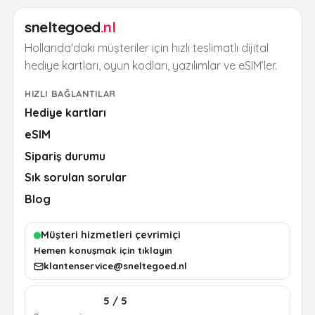
sneltegoed
.nl
Hollanda'daki müşteriler için hızlı teslimatlı dijital
hediye kartları, oyun kodları, yazılımlar ve eSIM’ler.
HIZLI BAĞLANTILAR
Hediye kartları
eSIM
Sipariş durumu
Sık sorulan sorular
Blog
Müşteri hizmetleri çevrimiçi
Hemen konuşmak için tıklayın
klantenservice@sneltegoed.nl
5 / 5