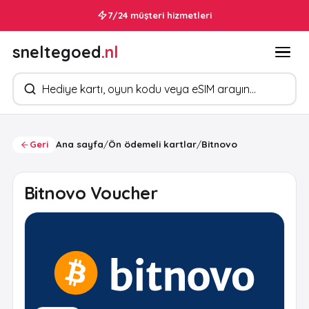
7/24 müşteri hizmetleri
sneltegoed
.nl
Ürün arayın
Geri
Ana sayfa
/
Ön ödemeli kartlar
/
Bitnovo
Bitnovo Voucher