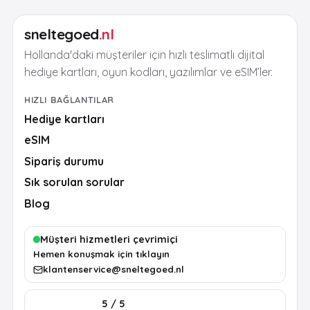
sneltegoed
.nl
Hollanda'daki müşteriler için hızlı teslimatlı dijital
hediye kartları, oyun kodları, yazılımlar ve eSIM’ler.
HIZLI BAĞLANTILAR
Hediye kartları
eSIM
Sipariş durumu
Sık sorulan sorular
Blog
Müşteri hizmetleri çevrimiçi
Hemen konuşmak için tıklayın
klantenservice@sneltegoed.nl
5 / 5