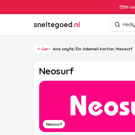
30 sa
Ürün arayın
sneltegoed
.nl
Geri
Ana sayfa
/
Ön ödemeli kartlar
/
Neosurf
Neosurf
Neosurf