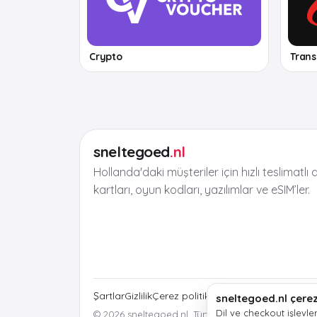
Crypto
Tran
sneltegoed
.nl
Hollanda'daki müşteriler için hızlı teslimatlı d
kartları, oyun kodları, yazılımlar ve eSIM’ler.
Şartlar
Gizlilik
Çerez politikası
Yasal bilgiler
sneltegoed.nl çerez
Dil ve checkout işlevler
© 2026 sneltegoed.nl. Tüm hakları saklıdır.