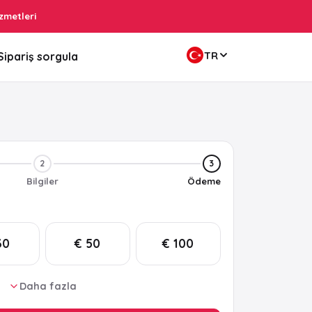
zmetleri
TR
Sipariş sorgula
2
3
Bilgiler
Ödeme
30
€ 50
€ 100
Daha fazla