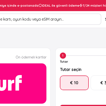
niye içinde e-postanızda
iDEAL ile güvenli ödeme
7/24 müşteri hi
1
Ön ödemeli kartlar
Tutar
Tutar seçin
€ 10
€ 
€ 15