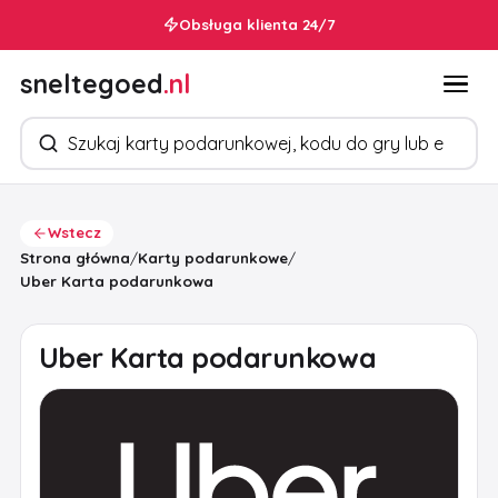
Obsługa klienta 24/7
sneltegoed
.nl
Szukaj produktów
Wstecz
Strona główna
/
Karty podarunkowe
/
Uber Karta podarunkowa
Uber Karta podarunkowa