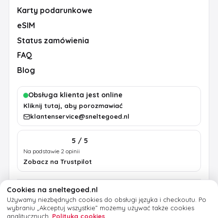
Karty podarunkowe
eSIM
Status zamówienia
FAQ
Blog
Obsługa klienta jest online
Kliknij tutaj, aby porozmawiać
klantenservice@sneltegoed.nl
5 / 5
Na podstawie 2 opinii
Zobacz na Trustpilot
Cookies na sneltegoed.nl
Regulamin
Prywatność
Polityka cookies
Używamy niezbędnych cookies do obsługi języka i checkoutu.
Po
Informacje prawne
wybraniu „Akceptuj wszystkie” możemy używać także cookies
analitycznych.
Polityka cookies
.