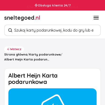
W skrzynce w ciągu 30 sekund
sneltegoed
.nl
Szukaj produktów
Wstecz
Strona główna
/
Karty podarunkowe
/
Albert Heijn Karta podarunkowa
Albert Heijn Karta
podarunkowa