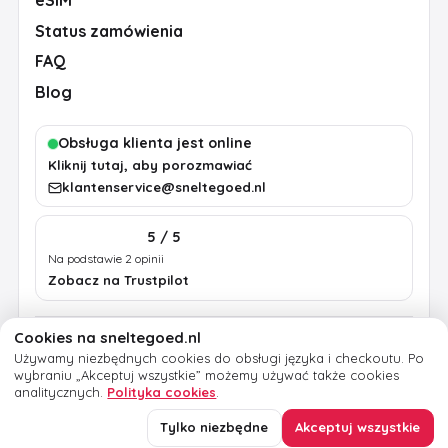
eSIM
Status zamówienia
FAQ
Blog
Obsługa klienta jest online
Kliknij tutaj, aby porozmawiać
klantenservice@sneltegoed.nl
5 / 5
Na podstawie 2 opinii
Zobacz na Trustpilot
Cookies na sneltegoed.nl
Regulamin
Prywatność
Polityka cookies
Używamy niezbędnych cookies do obsługi języka i checkoutu.
Po
Informacje prawne
wybraniu „Akceptuj wszystkie” możemy używać także cookies
analitycznych.
Polityka cookies
.
© 2026 sneltegoed.nl. Wszelkie prawa zastrzeżone.
Tylko niezbędne
Akceptuj wszystkie