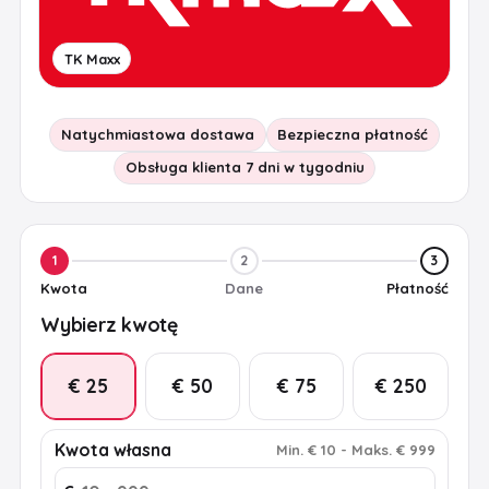
TK Maxx
Natychmiastowa dostawa
Bezpieczna płatność
Obsługa klienta 7 dni w tygodniu
1
2
3
Kwota
Dane
Płatność
Wybierz kwotę
€ 25
€ 50
€ 75
€ 250
Kwota własna
Min
.
€ 10
-
Maks
.
€ 999