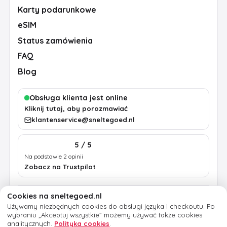
Karty podarunkowe
eSIM
Status zamówienia
FAQ
Blog
Obsługa klienta jest online
Kliknij tutaj, aby porozmawiać
klantenservice@sneltegoed.nl
5 / 5
Na podstawie 2 opinii
Zobacz na Trustpilot
Cookies na sneltegoed.nl
Regulamin
Prywatność
Polityka cookies
Używamy niezbędnych cookies do obsługi języka i checkoutu.
Po
Informacje prawne
wybraniu „Akceptuj wszystkie” możemy używać także cookies
analitycznych.
Polityka cookies
.