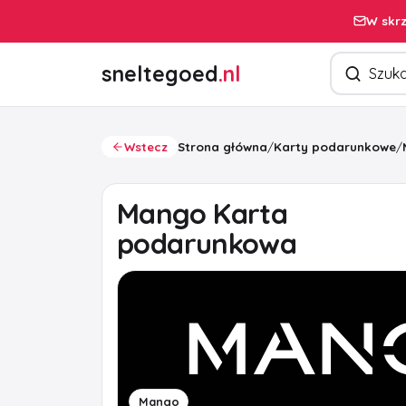
W skrz
Szukaj pro
sneltegoed
.nl
Wstecz
Strona główna
/
Karty podarunkowe
/
Mango Karta
podarunkowa
Mango