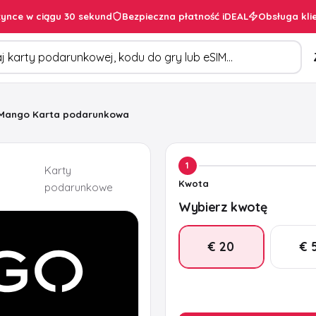
ynce w ciągu 30 sekund
Bezpieczna płatność iDEAL
Obsługa kli
duktów
Mango Karta podarunkowa
1
Karty
Kwota
podarunkowe
Wybierz kwotę
€ 20
€ 
€ 30