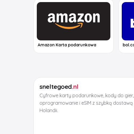
Amazon Karta podarunkowa
bol.
sneltegoed
.nl
Cyfrowe karty podarunkowe, kody do gier
oprogramowanie i eSIM z szybką dostawą 
Holandii.