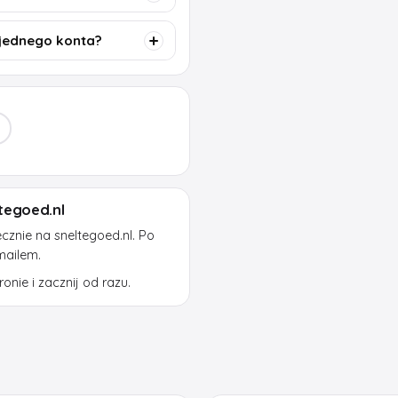
jednego konta?
tegoed.nl
znie na sneltegoed.nl. Po
mailem.
onie i zacznij od razu.