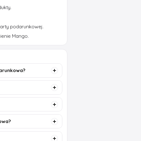
ukty.
karty podarunkowej.
ienie Mango.
darunkowa?
kowa?