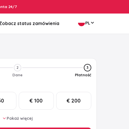
enta 24/7
PL
Zobacz status zamówienia
2
3
Dane
Płatność
50
€ 100
€ 200
Pokaż więcej