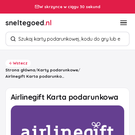
W skrzynce w ciągu 30 sekund
sneltegoed
.nl
Szukaj produktów
Wstecz
Strona główna
/
Karty podarunkowe
/
Airlinegift Karta podarunkowa
Airlinegift Karta podarunkowa