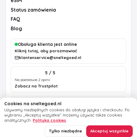
eSIM
Status zamówienia
FAQ
Blog
Obsługa klienta jest online
Kliknij tutaj, aby porozmawiać
klantenservice@sneltegoed.nl
5 / 5
Na podstawie 2 opinii
Zobacz na Trustpilot
Cookies na sneltegoed.nl
Regulamin
Prywatność
Polityka cookies
Używamy niezbędnych cookies do obsługi języka i checkoutu.
Po
Informacje prawne
wybraniu „Akceptuj wszystkie” możemy używać także cookies
analitycznych.
Polityka cookies
.
© 2026 sneltegoed.nl. Wszelkie prawa zastrzeżone.
Tylko niezbędne
Akceptuj wszystkie