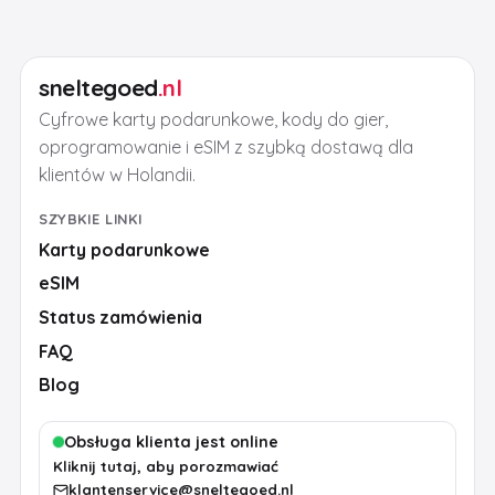
sneltegoed
.nl
Cyfrowe karty podarunkowe, kody do gier,
oprogramowanie i eSIM z szybką dostawą dla
klientów w Holandii.
SZYBKIE LINKI
Karty podarunkowe
eSIM
Status zamówienia
FAQ
Blog
Obsługa klienta jest online
Kliknij tutaj, aby porozmawiać
klantenservice@sneltegoed.nl