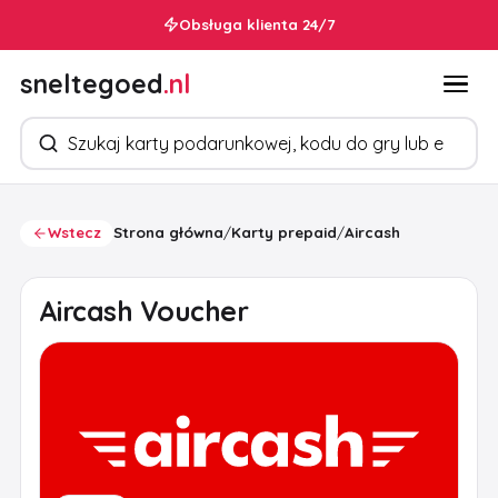
Obsługa klienta 24/7
sneltegoed
.nl
Szukaj produktów
Wstecz
Strona główna
/
Karty prepaid
/
Aircash
Aircash Voucher