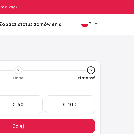
enta 24/7
PL
Zobacz status zamówienia
2
3
Dane
Płatność
€ 50
€ 100
Dalej