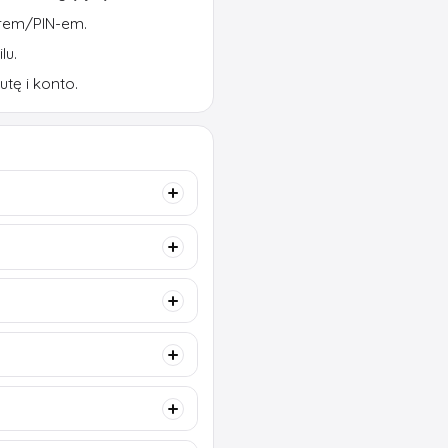
erem/PIN-em.
lu.
tę i konto.