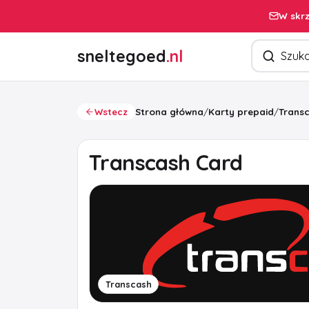
W skrz
Szukaj pro
sneltegoed
.nl
Wstecz
Strona główna
/
Karty prepaid
/
Trans
Transcash Card
Transcash