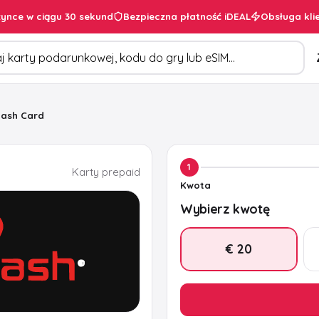
ynce w ciągu 30 sekund
Bezpieczna płatność iDEAL
Obsługa kli
duktów
cash Card
1
Karty prepaid
Kwota
Wybierz kwotę
€ 20