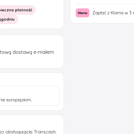
ieczna płatność
Zapłać z Klarna w 3 
tygodniu
stową dostawą e-mailem
ie europejskim.
ści obsługującej Transcash.