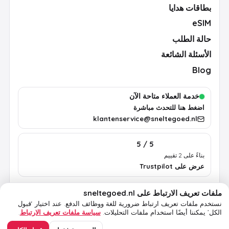
بطاقات هدايا
eSIM
حالة الطلب
الأسئلة الشائعة
Blog
خدمة العملاء متاحة الآن
اضغط هنا للتحدث مباشرة
klantenservice@sneltegoed.nl
5 / 5
بناءً على 2 تقييم
عرض على Trustpilot
ملفات تعريف الارتباط على sneltegoed.nl
الشروط
الخصوصية
سياسة ملفات تعريف الارتباط
معلومات قانونية
نستخدم ملفات تعريف ارتباط ضرورية للغة ووظائف الدفع.
عند اختيار ‘قبول
الكل’ يمكننا أيضًا استخدام ملفات التحليلات.
سياسة ملفات تعريف الارتباط
.
© 2026 sneltegoed.nl. جميع الحقوق محفوظة.