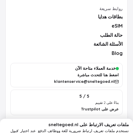
روابط سريعة
بطاقات هدايا
eSIM
حالة الطلب
الأسئلة الشائعة
Blog
خدمة العملاء متاحة الآن
اضغط هنا للتحدث مباشرة
klantenservice@sneltegoed.nl
5 / 5
بناءً على 2 تقييم
عرض على Trustpilot
ملفات تعريف الارتباط على sneltegoed.nl
الشروط
الخصوصية
سياسة ملفات تعريف الارتباط
معلومات قانونية
نستخدم ملفات تعريف ارتباط ضرورية للغة ووظائف الدفع.
عند اختيار ‘قبول