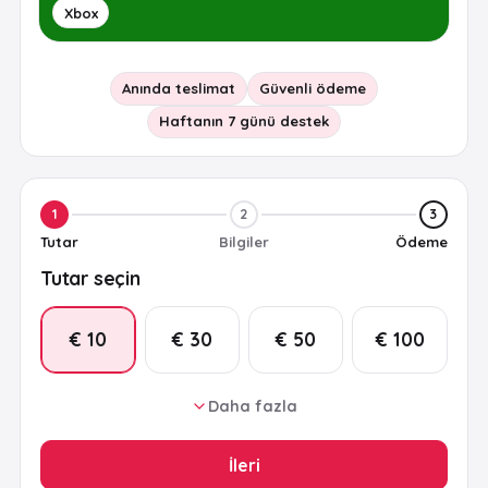
Xbox
Anında teslimat
Güvenli ödeme
Haftanın 7 günü destek
1
2
3
Tutar
Bilgiler
Ödeme
Tutar seçin
€ 10
€ 30
€ 50
€ 100
Daha fazla
€ 25
€ 15
€ 20
İleri