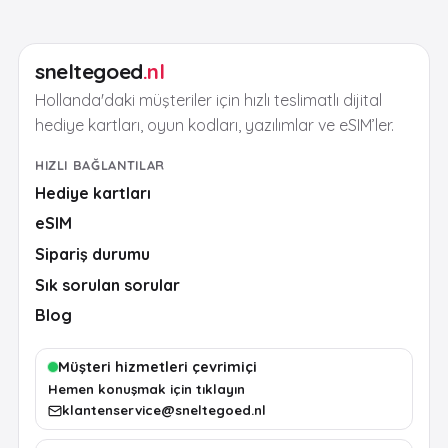
sneltegoed
.nl
Hollanda'daki müşteriler için hızlı teslimatlı dijital
hediye kartları, oyun kodları, yazılımlar ve eSIM’ler.
HIZLI BAĞLANTILAR
Hediye kartları
eSIM
Sipariş durumu
Sık sorulan sorular
Blog
Müşteri hizmetleri çevrimiçi
Hemen konuşmak için tıklayın
klantenservice@sneltegoed.nl