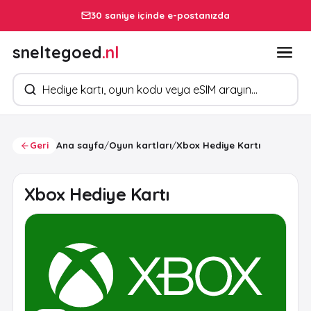
30 saniye içinde e-postanızda
sneltegoed
.nl
Ürün arayın
Geri
Ana sayfa
/
Oyun kartları
/
Xbox Hediye Kartı
Xbox Hediye Kartı