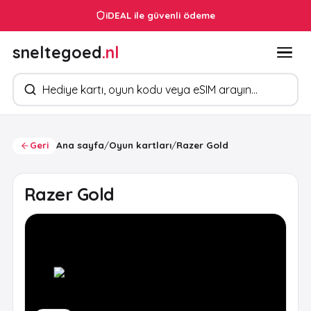
iDEAL ile güvenli ödeme
sneltegoed
.nl
Ürün arayın
Geri
Ana sayfa
/
Oyun kartları
/
Razer Gold
Razer Gold