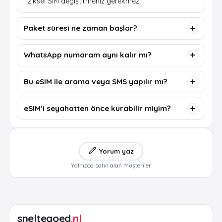
fiziksel SIM değiştirmeniz gerekmez.
Paket süresi ne zaman başlar?
WhatsApp numaram aynı kalır mı?
Bu eSIM ile arama veya SMS yapılır mı?
eSIM’i seyahatten önce kurabilir miyim?
Yorum yaz
Yalnızca satın alan müşteriler
sneltegoed
.nl