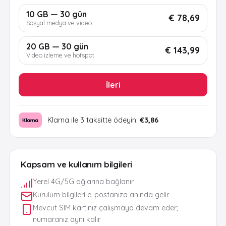
10 GB — 30 gün
€ 78,69
Sosyal medya ve video
20 GB — 30 gün
€ 143,99
Video izleme ve hotspot
İleri
Klarna ile 3 taksitte ödeyin:
€3,86
Kapsam ve kullanım bilgileri
Yerel 4G/5G ağlarına bağlanır
Kurulum bilgileri e-postanıza anında gelir
Mevcut SIM kartınız çalışmaya devam eder;
numaranız aynı kalır