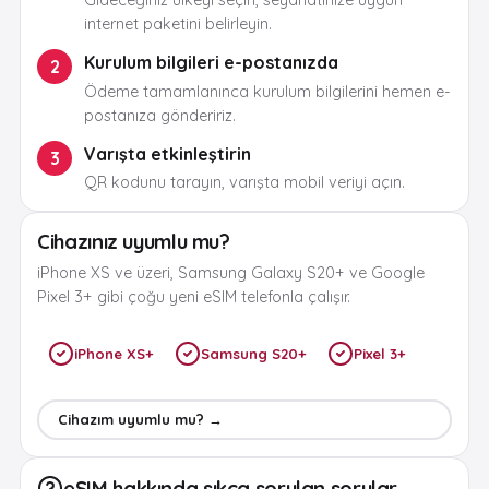
Gideceğiniz ülkeyi seçin, seyahatinize uygun
internet paketini belirleyin.
Kurulum bilgileri e-postanızda
2
Ödeme tamamlanınca kurulum bilgilerini hemen e-
postanıza göndeririz.
Varışta etkinleştirin
3
QR kodunu tarayın, varışta mobil veriyi açın.
Cihazınız uyumlu mu?
iPhone XS ve üzeri, Samsung Galaxy S20+ ve Google
Pixel 3+ gibi çoğu yeni eSIM telefonla çalışır.
iPhone XS+
Samsung S20+
Pixel 3+
Cihazım uyumlu mu? →
eSIM hakkında sıkça sorulan sorular