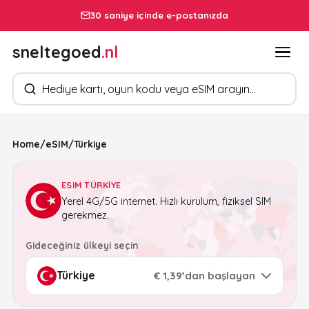
30 saniye içinde e-postanızda
sneltegoed
.nl
Ürün arayın
Home
/
eSIM
/
Türkiye
ESIM TÜRKIYE
Yerel 4G/5G internet. Hızlı kurulum, fiziksel SIM
gerekmez.
Gideceğiniz ülkeyi seçin
€ 1,39’dan başlayan