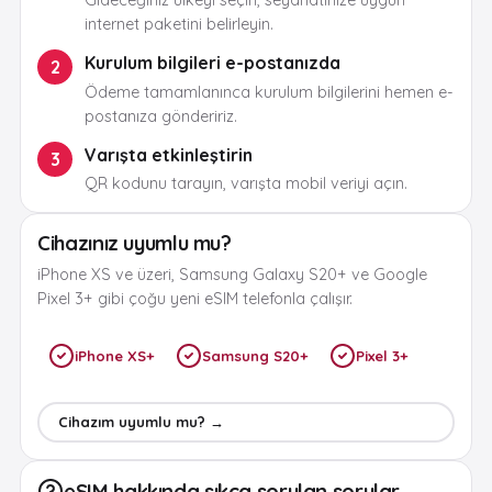
Gideceğiniz ülkeyi seçin, seyahatinize uygun
internet paketini belirleyin.
Kurulum bilgileri e-postanızda
2
Ödeme tamamlanınca kurulum bilgilerini hemen e-
postanıza göndeririz.
Varışta etkinleştirin
3
QR kodunu tarayın, varışta mobil veriyi açın.
Cihazınız uyumlu mu?
iPhone XS ve üzeri, Samsung Galaxy S20+ ve Google
Pixel 3+ gibi çoğu yeni eSIM telefonla çalışır.
iPhone XS+
Samsung S20+
Pixel 3+
Cihazım uyumlu mu? →
eSIM hakkında sıkça sorulan sorular