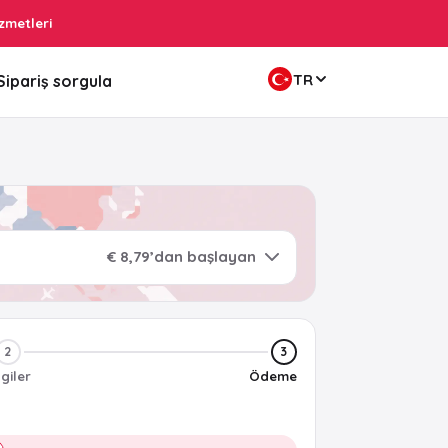
zmetleri
TR
Sipariş sorgula
€ 8,79’dan başlayan
2
3
lgiler
Ödeme