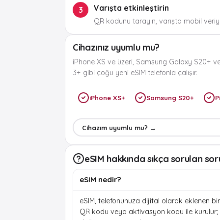
Varışta etkinleştirin
3
QR kodunu tarayın, varışta mobil veriyi
Cihazınız uyumlu mu?
iPhone XS ve üzeri, Samsung Galaxy S20+ ve
3+ gibi çoğu yeni eSIM telefonla çalışır.
iPhone XS+
Samsung S20+
P
Cihazım uyumlu mu? →
eSIM hakkında sıkça sorulan sor
eSIM nedir?
eSIM, telefonunuza dijital olarak eklenen bir 
QR kodu veya aktivasyon kodu ile kurulur; f