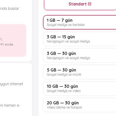
Standart
ında başlar
1 GB — 7 gün
Sosyal medya ve haritalar
3 GB — 15 gün
n,
Navigasyon ve sosyal medya
M’i evde
3 GB — 30 gün
Navigasyon ve sosyal medya
5 GB — 30 gün
Sosyal medya ve müzik
uygun internet
10 GB — 30 gün
Sosyal medya ve video
20 GB — 30 gün
ni hemen e-
Video izleme ve hotspot