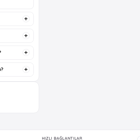
?
m?
HIZLI BAĞLANTILAR