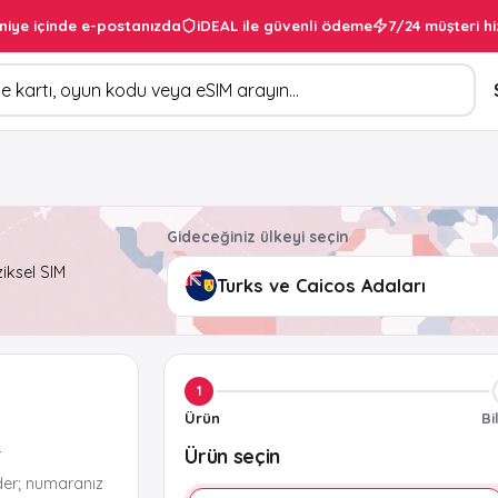
niye içinde e-postanızda
iDEAL ile güvenli ödeme
7/24 müşteri hi
Gideceğiniz ülkeyi seçin
ziksel SIM
1
Ürün
Bi
Ürün seçin
r
der; numaranız