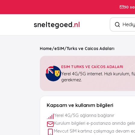
30 sa
Ürün arayın
sneltegoed
.nl
Home
/
eSIM
/
Turks ve Caicos Adaları
ESIM TURKS VE CAICOS ADALARI
Yerel 4G/5G internet. Hızlı kurulum, fi
gerekmez.
Kapsam ve kullanım bilgileri
Yerel 4G/5G ağlarına bağlanır
Kurulum bilgileri e-postanıza anında geli
Mevcut SIM kartınız çalışmaya devam e