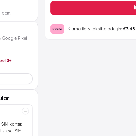
İ
 açın.
Klarna ile 3 taksitte ödeyin:
€3,43
 Google Pixel
ixel 3+
ular
SIM karttır.
iziksel SIM