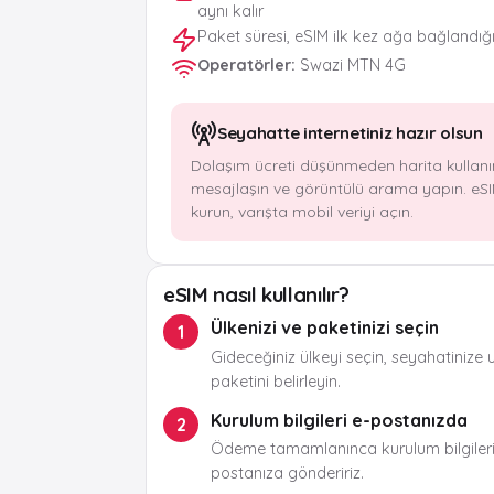
aynı kalır
Paket süresi, eSIM ilk kez ağa bağlandığ
Operatörler
:
Swazi MTN 4G
Seyahatte internetiniz hazır olsun
Dolaşım ücreti düşünmeden harita kullanı
mesajlaşın ve görüntülü arama yapın. eSI
kurun, varışta mobil veriyi açın.
eSIM nasıl kullanılır?
Ülkenizi ve paketinizi seçin
1
Gideceğiniz ülkeyi seçin, seyahatinize 
paketini belirleyin.
Kurulum bilgileri e-postanızda
2
Ödeme tamamlanınca kurulum bilgileri
postanıza göndeririz.