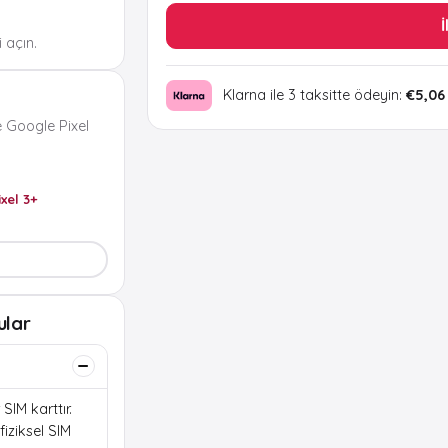
İ
 açın.
Klarna ile 3 taksitte ödeyin:
€5,06
 Google Pixel
ixel 3+
ular
SIM karttır.
iziksel SIM