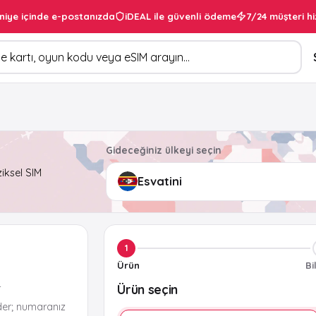
niye içinde e-postanızda
iDEAL ile güvenli ödeme
7/24 müşteri hi
Gideceğiniz ülkeyi seçin
ziksel SIM
1
Ürün
Bi
Ürün seçin
r
der; numaranız