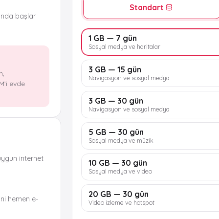
Standart
ında başlar
1 GB — 7 gün
Sosyal medya ve haritalar
3 GB — 15 gün
n,
Navigasyon ve sosyal medya
M’i evde
3 GB — 30 gün
Navigasyon ve sosyal medya
5 GB — 30 gün
Sosyal medya ve müzik
uygun internet
10 GB — 30 gün
Sosyal medya ve video
20 GB — 30 gün
ni hemen e-
Video izleme ve hotspot