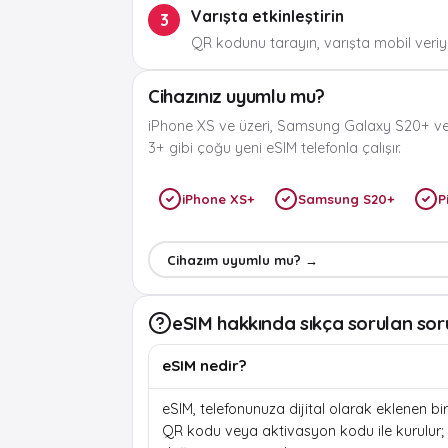
Varışta etkinleştirin
3
QR kodunu tarayın, varışta mobil veriyi
Cihazınız uyumlu mu?
iPhone XS ve üzeri, Samsung Galaxy S20+ ve
3+ gibi çoğu yeni eSIM telefonla çalışır.
iPhone XS+
Samsung S20+
P
Cihazım uyumlu mu? →
eSIM hakkında sıkça sorulan sor
eSIM nedir?
eSIM, telefonunuza dijital olarak eklenen bir 
QR kodu veya aktivasyon kodu ile kurulur; f