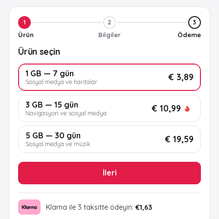
1
2
3
Ürün
Bilgiler
Ödeme
Ürün seçin
1 GB — 7 gün
€ 3,89
Sosyal medya ve haritalar
3 GB — 15 gün
€ 10,99
Navigasyon ve sosyal medya
5 GB — 30 gün
€ 19,59
Sosyal medya ve müzik
İleri
Klarna ile 3 taksitte ödeyin:
€1,63