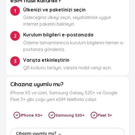
eSIM nasıl kullanılır?
Ülkenizi ve paketinizi seçin
1
Gideceğiniz ülkeyi seçin, seyahatinize uygun
internet paketini belirleyin.
Kurulum bilgileri e-postanızda
2
Ödeme tamamlanınca kurulum bilgilerini hemen e-
postanıza göndeririz.
Varışta etkinleştirin
3
QR kodunu tarayın, varışta mobil veriyi açın.
Cihazınız uyumlu mu?
iPhone XS ve üzeri, Samsung Galaxy S20+ ve Google
Pixel 3+ gibi çoğu yeni eSIM telefonla çalışır.
iPhone XS+
Samsung S20+
Pixel 3+
Cihazım uyumlu mu? →