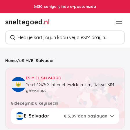
30 saniye içinde e-postanızda
sneltegoed
.nl
Ürün arayın
Home
/
eSIM
/
El Salvador
ESIM EL SALVADOR
Yerel 4G/5G internet. Hızlı kurulum, fiziksel SIM
gerekmez.
Gideceğiniz ülkeyi seçin
€ 3,89’dan başlayan