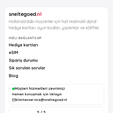
sneltegoed
.nl
Hollanda'daki müşteriler için hızlı teslimatlı dijital
hediye kartları, oyun kodları, yazılımlar ve eSIM’ler.
HIZLI BAĞLANTILAR
Hediye kartları
eSIM
Sipariş durumu
Sık sorulan sorular
Blog
Müşteri hizmetleri çevrimiçi
Hemen konuşmak için tıklayın
klantenservice@sneltegoed.nl
5 / 5