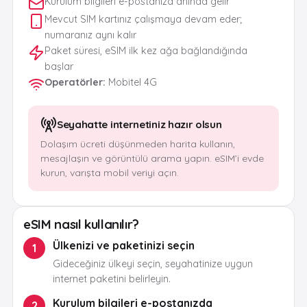
Kurulum bilgileri e-postanıza anında gelir
Mevcut SIM kartınız çalışmaya devam eder;
numaranız aynı kalır
Paket süresi, eSIM ilk kez ağa bağlandığında
başlar
Operatörler
:
Mobitel 4G
Seyahatte internetiniz hazır olsun
Dolaşım ücreti düşünmeden harita kullanın,
mesajlaşın ve görüntülü arama yapın. eSIM’i evde
kurun, varışta mobil veriyi açın.
eSIM nasıl kullanılır?
Ülkenizi ve paketinizi seçin
1
Gideceğiniz ülkeyi seçin, seyahatinize uygun
internet paketini belirleyin.
Kurulum bilgileri e-postanızda
2