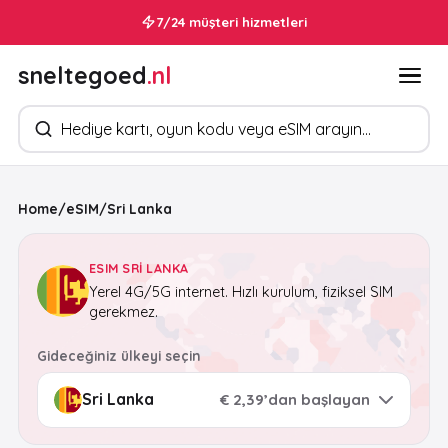
7/24 müşteri hizmetleri
sneltegoed
.nl
Ürün arayın
Home
/
eSIM
/
Sri Lanka
ESIM SRI LANKA
Yerel 4G/5G internet. Hızlı kurulum, fiziksel SIM
gerekmez.
Gideceğiniz ülkeyi seçin
€ 2,39’dan başlayan