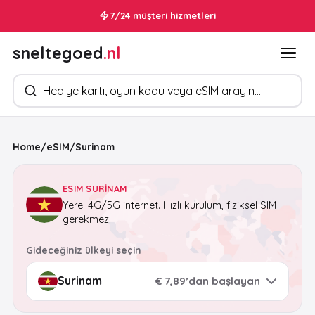
7/24 müşteri hizmetleri
sneltegoed
.nl
Ürün arayın
Home
/
eSIM
/
Surinam
ESIM SURINAM
Yerel 4G/5G internet. Hızlı kurulum, fiziksel SIM
gerekmez.
Gideceğiniz ülkeyi seçin
€ 7,89’dan başlayan