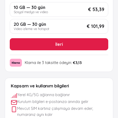
10 GB — 30 gün
€ 53,39
Sosyal medya ve video
20 GB — 30 gün
€ 101,99
Video izleme ve hotspot
İleri
Klarna ile 3 taksitte ödeyin:
€3,13
Kapsam ve kullanım bilgileri
Yerel 4G/5G ağlarına bağlanır
Kurulum bilgileri e-postanıza anında gelir
Mevcut SIM kartınız çalışmaya devam eder;
numaranız aynı kalır