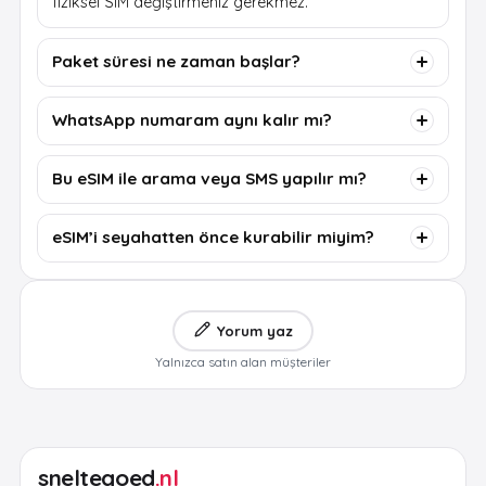
fiziksel SIM değiştirmeniz gerekmez.
Paket süresi ne zaman başlar?
WhatsApp numaram aynı kalır mı?
Bu eSIM ile arama veya SMS yapılır mı?
eSIM’i seyahatten önce kurabilir miyim?
Yorum yaz
Yalnızca satın alan müşteriler
sneltegoed
.nl