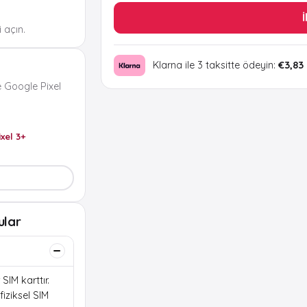
İ
 açın.
Klarna ile 3 taksitte ödeyin:
€3,83
 Google Pixel
ixel 3+
ular
SIM karttır.
iziksel SIM