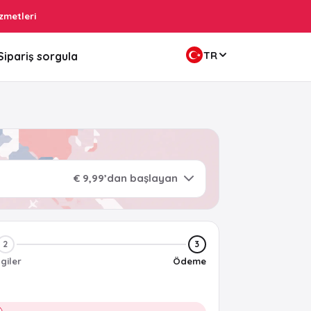
zmetleri
TR
Sipariş sorgula
€ 9,99’dan başlayan
2
3
lgiler
Ödeme