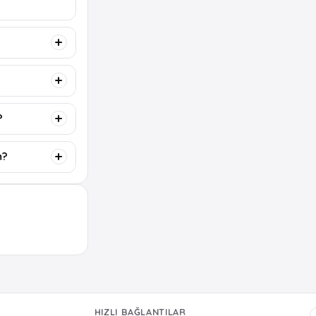
?
m?
HIZLI BAĞLANTILAR