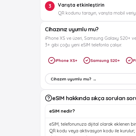
Varışta etkinleştirin
3
QR kodunu tarayın, varışta mobil veriyi
Cihazınız uyumlu mu?
iPhone XS ve üzeri, Samsung Galaxy S20+ ve
3+ gibi çoğu yeni eSIM telefonla çalışır.
iPhone XS+
Samsung S20+
P
Cihazım uyumlu mu? →
eSIM hakkında sıkça sorulan sor
eSIM nedir?
eSIM, telefonunuza dijital olarak eklenen bir 
QR kodu veya aktivasyon kodu ile kurulur; f