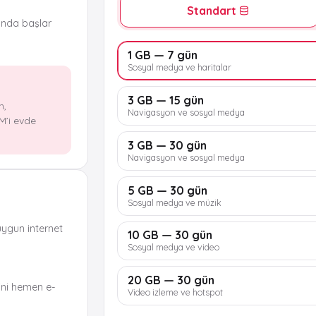
Standart
ında başlar
1 GB — 7 gün
Sosyal medya ve haritalar
3 GB — 15 gün
n,
Navigasyon ve sosyal medya
M’i evde
3 GB — 30 gün
Navigasyon ve sosyal medya
5 GB — 30 gün
Sosyal medya ve müzik
uygun internet
10 GB — 30 gün
Sosyal medya ve video
20 GB — 30 gün
ni hemen e-
Video izleme ve hotspot