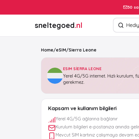
30 sa
Ürün arayın
sneltegoed
.nl
Home
/
eSIM
/
Sierra Leone
ESIM SIERRA LEONE
Yerel 4G/5G internet. Hızlı kurulum, fi
gerekmez.
Kapsam ve kullanım bilgileri
Yerel 4G/5G ağlarına bağlanır
Kurulum bilgileri e-postanıza anında geli
Mevcut SIM kartınız çalışmaya devam e