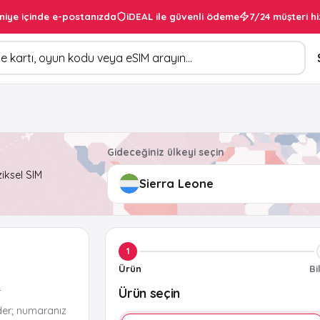
niye içinde e-postanızda
iDEAL ile güvenli ödeme
7/24 müşteri hi
Gideceğiniz ülkeyi seçin
ziksel SIM
1
Ürün
Bi
Ürün seçin
r
der; numaranız