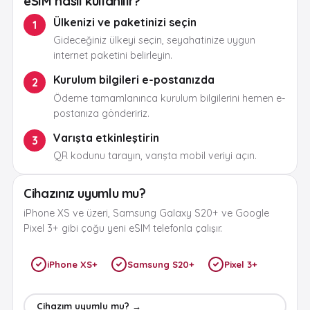
eSIM nasıl kullanılır?
Ülkenizi ve paketinizi seçin
1
Gideceğiniz ülkeyi seçin, seyahatinize uygun
internet paketini belirleyin.
Kurulum bilgileri e-postanızda
2
Ödeme tamamlanınca kurulum bilgilerini hemen e-
postanıza göndeririz.
Varışta etkinleştirin
3
QR kodunu tarayın, varışta mobil veriyi açın.
Cihazınız uyumlu mu?
iPhone XS ve üzeri, Samsung Galaxy S20+ ve Google
Pixel 3+ gibi çoğu yeni eSIM telefonla çalışır.
iPhone XS+
Samsung S20+
Pixel 3+
Cihazım uyumlu mu? →