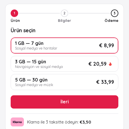
1
2
3
Ürün
Bilgiler
Ödeme
Ürün seçin
1 GB — 7 gün
€ 8,99
Sosyal medya ve haritalar
3 GB — 15 gün
€ 20,59
Navigasyon ve sosyal medya
5 GB — 30 gün
€ 33,99
Sosyal medya ve müzik
İleri
Klarna ile 3 taksitte ödeyin:
€3,50