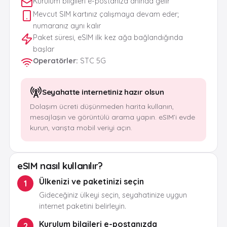
Kurulum bilgileri e-postanıza anında gelir
Mevcut SIM kartınız çalışmaya devam eder;
numaranız aynı kalır
Paket süresi, eSIM ilk kez ağa bağlandığında
başlar
Operatörler
:
STC 5G
Seyahatte internetiniz hazır olsun
Dolaşım ücreti düşünmeden harita kullanın,
mesajlaşın ve görüntülü arama yapın. eSIM’i evde
kurun, varışta mobil veriyi açın.
eSIM nasıl kullanılır?
Ülkenizi ve paketinizi seçin
1
Gideceğiniz ülkeyi seçin, seyahatinize uygun
internet paketini belirleyin.
Kurulum bilgileri e-postanızda
2