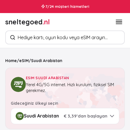
7/24 müşteri hizmetleri
30 saniye içinde e-postanızda
sneltegoed
.nl
Ürün arayın
Home
/
eSIM
/
Suudi Arabistan
ESIM SUUDI ARABISTAN
Yerel 4G/5G internet. Hızlı kurulum, fiziksel SIM
gerekmez.
Gideceğiniz ülkeyi seçin
€ 3,39’dan başlayan