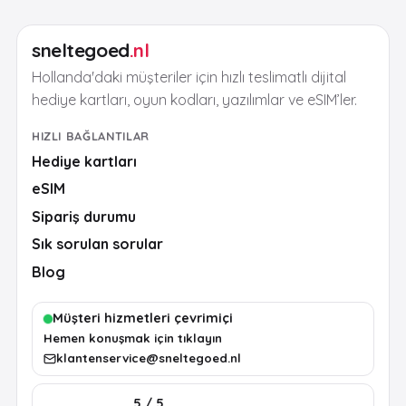
sneltegoed
.nl
Hollanda'daki müşteriler için hızlı teslimatlı dijital
hediye kartları, oyun kodları, yazılımlar ve eSIM’ler.
HIZLI BAĞLANTILAR
Hediye kartları
eSIM
Sipariş durumu
Sık sorulan sorular
Blog
Müşteri hizmetleri çevrimiçi
Hemen konuşmak için tıklayın
klantenservice@sneltegoed.nl
5 / 5