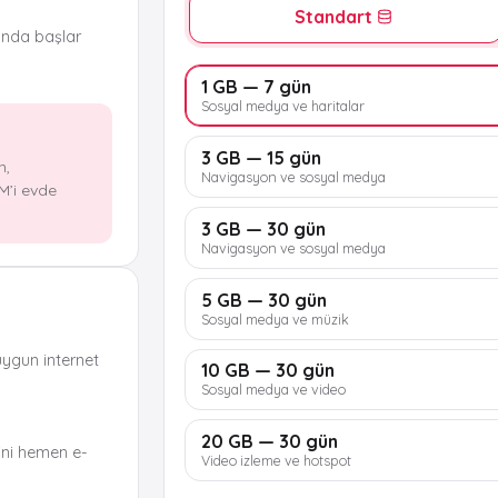
Standart
ında başlar
G
1 GB — 7 gün
Sosyal medya ve haritalar
3 GB — 15 gün
n,
Navigasyon ve sosyal medya
M’i evde
3 GB — 30 gün
Navigasyon ve sosyal medya
5 GB — 30 gün
Sosyal medya ve müzik
uygun internet
10 GB — 30 gün
Sosyal medya ve video
20 GB — 30 gün
ni hemen e-
Video izleme ve hotspot