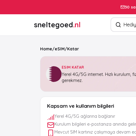
30 sa
Ürün arayın
sneltegoed
.nl
Home
/
eSIM
/
Katar
ESIM KATAR
Yerel 4G/5G internet. Hızlı kurulum, fi
gerekmez.
Kapsam ve kullanım bilgileri
Yerel 4G/5G ağlarına bağlanır
Kurulum bilgileri e-postanıza anında geli
Mevcut SIM kartınız çalışmaya devam e