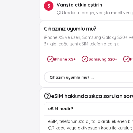
Varışta etkinleştirin
3
QR kodunu tarayın, varışta mobil veriyi
Cihazınız uyumlu mu?
iPhone XS ve üzeri, Samsung Galaxy S20+ ve
3+ gibi çoğu yeni eSIM telefonla çalışır.
iPhone XS+
Samsung S20+
P
Cihazım uyumlu mu? →
eSIM hakkında sıkça sorulan sor
eSIM nedir?
eSIM, telefonunuza dijital olarak eklenen bir 
QR kodu veya aktivasyon kodu ile kurulur; f