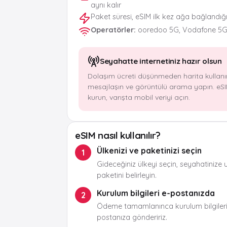
aynı kalır
Paket süresi, eSIM ilk kez ağa bağlandığ
Operatörler
:
ooredoo 5G, Vodafone 5
Seyahatte internetiniz hazır olsun
Dolaşım ücreti düşünmeden harita kullanı
mesajlaşın ve görüntülü arama yapın. eSI
kurun, varışta mobil veriyi açın.
eSIM nasıl kullanılır?
Ülkenizi ve paketinizi seçin
1
Gideceğiniz ülkeyi seçin, seyahatinize 
paketini belirleyin.
Kurulum bilgileri e-postanızda
2
Ödeme tamamlanınca kurulum bilgileri
postanıza göndeririz.