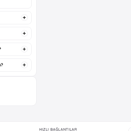
?
m?
HIZLI BAĞLANTILAR