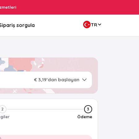
zmetleri
TR
Sipariş sorgula
€ 3,19’dan başlayan
2
3
lgiler
Ödeme