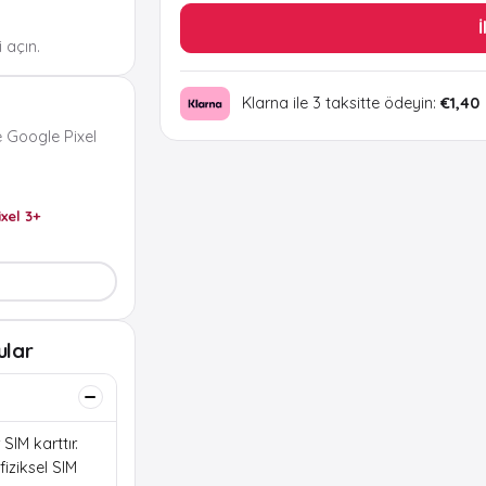
İ
 açın.
Klarna ile 3 taksitte ödeyin:
€1,40
 Google Pixel
ixel 3+
ular
SIM karttır.
iziksel SIM