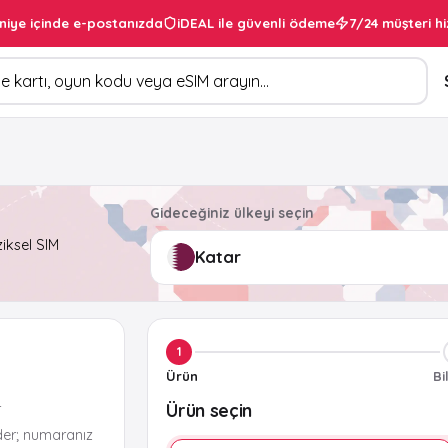
niye içinde e-postanızda
iDEAL ile güvenli ödeme
7/24 müşteri hi
Gideceğiniz ülkeyi seçin
ziksel SIM
1
Ürün
Bi
Ürün seçin
r
der; numaranız