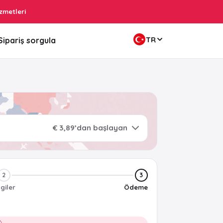
zmetleri
TR
Sipariş sorgula
€ 3,89’dan başlayan
2
3
lgiler
Ödeme