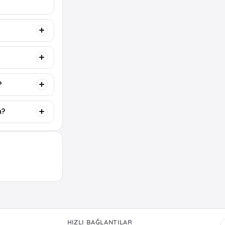
?
m?
HIZLI BAĞLANTILAR