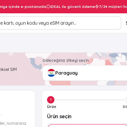
niye içinde e-postanızda
iDEAL ile güvenli ödeme
7/24 müşteri hi
Gideceğiniz ülkeyi seçin
ziksel SIM
1
Ürün
Bi
Ürün seçin
r
der; numaranız