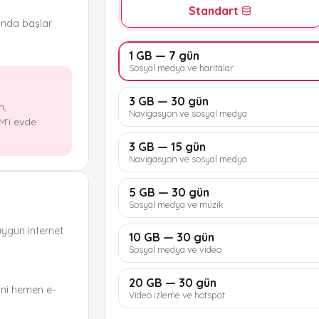
Standart
ında başlar
1 GB — 7 gün
Sosyal medya ve haritalar
3 GB — 30 gün
n,
Navigasyon ve sosyal medya
M’i evde
3 GB — 15 gün
Navigasyon ve sosyal medya
5 GB — 30 gün
Sosyal medya ve müzik
uygun internet
10 GB — 30 gün
Sosyal medya ve video
20 GB — 30 gün
ni hemen e-
Video izleme ve hotspot