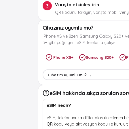
Varışta etkinleştirin
3
QR kodunu tarayın, varışta mobil veriyi
Cihazınız uyumlu mu?
iPhone XS ve üzeri, Samsung Galaxy S20+ ve
3+ gibi çoğu yeni eSIM telefonla çalışır.
iPhone XS+
Samsung S20+
P
Cihazım uyumlu mu? →
eSIM hakkında sıkça sorulan sor
eSIM nedir?
eSIM, telefonunuza dijital olarak eklenen bir 
QR kodu veya aktivasyon kodu ile kurulur; f