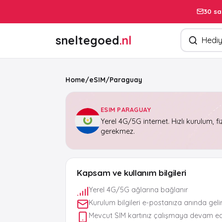
30 sa
Ürün arayın
sneltegoed
.nl
Home
/
eSIM
/
Paraguay
ESIM PARAGUAY
Yerel 4G/5G internet. Hızlı kurulum, fi
gerekmez.
Kapsam ve kullanım bilgileri
Yerel 4G/5G ağlarına bağlanır
Kurulum bilgileri e-postanıza anında geli
Mevcut SIM kartınız çalışmaya devam e