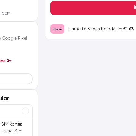
İ
 açın.
Klarna ile 3 taksitte ödeyin:
€1,63
 Google Pixel
ixel 3+
ular
SIM karttır.
iziksel SIM