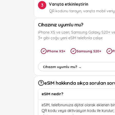
Varışta etkinleştirin
3
QR kodunu tarayın, varışta mobil veriyi
Cihazınız uyumlu mu?
iPhone XS ve üzeri, Samsung Galaxy S20+ ve
3+ gibi çoğu yeni eSIM telefonla çalışır.
iPhone XS+
Samsung S20+
P
Cihazım uyumlu mu? →
eSIM hakkında sıkça sorulan sor
eSIM nedir?
eSIM, telefonunuza dijital olarak eklenen bir 
QR kodu veya aktivasyon kodu ile kurulur; f