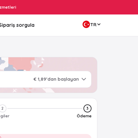
zmetleri
TR
Sipariş sorgula
€ 1,89’dan başlayan
2
3
lgiler
Ödeme