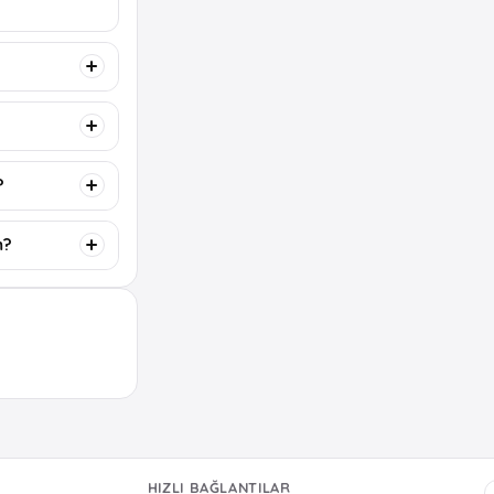
?
m?
HIZLI BAĞLANTILAR