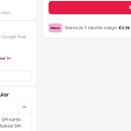
İ
 açın.
Klarna ile 3 taksitte ödeyin:
€0,96
 Google Pixel
ixel 3+
ular
SIM karttır.
iziksel SIM