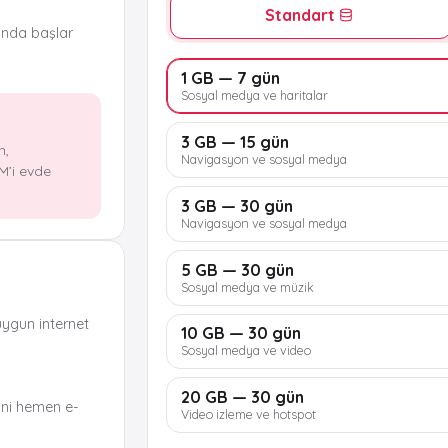
Standart
ında başlar
1 GB — 7 gün
Sosyal medya ve haritalar
3 GB — 15 gün
n,
Navigasyon ve sosyal medya
M’i evde
3 GB — 30 gün
Navigasyon ve sosyal medya
5 GB — 30 gün
Sosyal medya ve müzik
uygun internet
10 GB — 30 gün
Sosyal medya ve video
20 GB — 30 gün
ni hemen e-
Video izleme ve hotspot