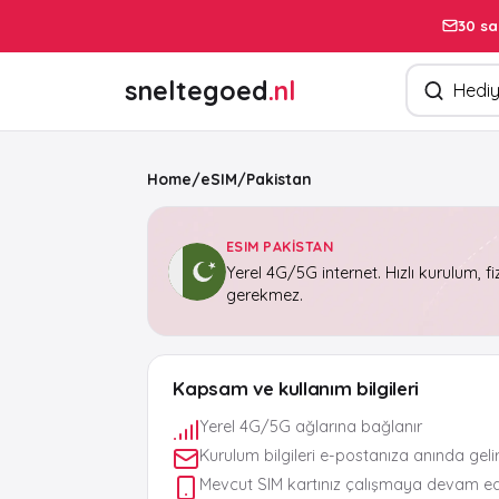
30 sa
Ürün arayın
sneltegoed
.nl
Home
/
eSIM
/
Pakistan
ESIM PAKISTAN
Yerel 4G/5G internet. Hızlı kurulum, fi
gerekmez.
Kapsam ve kullanım bilgileri
Yerel 4G/5G ağlarına bağlanır
Kurulum bilgileri e-postanıza anında geli
Mevcut SIM kartınız çalışmaya devam e