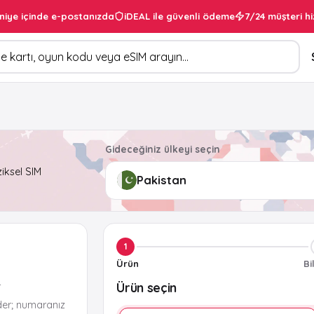
niye içinde e-postanızda
iDEAL ile güvenli ödeme
7/24 müşteri hi
Gideceğiniz ülkeyi seçin
ziksel SIM
1
Ürün
Bi
Ürün seçin
r
der; numaranız