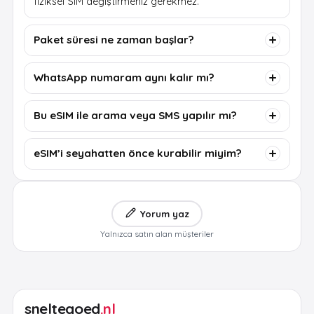
fiziksel SIM değiştirmeniz gerekmez.
Paket süresi ne zaman başlar?
WhatsApp numaram aynı kalır mı?
Bu eSIM ile arama veya SMS yapılır mı?
eSIM’i seyahatten önce kurabilir miyim?
Yorum yaz
Yalnızca satın alan müşteriler
sneltegoed
.nl