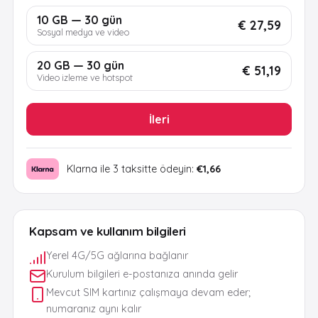
10 GB — 30 gün
€ 27,59
Sosyal medya ve video
20 GB — 30 gün
€ 51,19
Video izleme ve hotspot
İleri
Klarna ile 3 taksitte ödeyin:
€1,66
Kapsam ve kullanım bilgileri
Yerel 4G/5G ağlarına bağlanır
Kurulum bilgileri e-postanıza anında gelir
Mevcut SIM kartınız çalışmaya devam eder;
numaranız aynı kalır