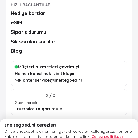
HIZLI BAĞLANTILAR
Hediye kartları
eSIM
Sipariş durumu
Sık sorulan sorular
Blog
Müşteri hizmetleri çevrimiçi
Hemen konuşmak için tıklayın
klantenservice@sneltegoed.nl
5 / 5
2 yoruma göre
Trustpilot'ta görüntüle
sneltegoed.nl çerezleri
Şartlar
Gizlilik
Çerez politikası
Yasal bilgiler
Dil ve checkout işlevleri için gerekli çerezleri kullanıyoruz.
‘Tümünü
kabul et’ ile analitik çerezleri de kullanabiliriz.
Çerez politikası
.