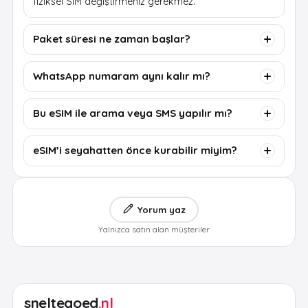
fiziksel SIM değiştirmeniz gerekmez.
Paket süresi ne zaman başlar?
WhatsApp numaram aynı kalır mı?
Bu eSIM ile arama veya SMS yapılır mı?
eSIM’i seyahatten önce kurabilir miyim?
Yorum yaz
Yalnızca satın alan müşteriler
sneltegoed
.nl