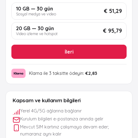
10 GB — 30 gün
€ 51,29
Sosyal medya ve video
20 GB — 30 gün
€ 95,79
Video izleme ve hotspot
İleri
Klarna ile 3 taksitte ödeyin:
€2,83
Kapsam ve kullanım bilgileri
Yerel 4G/5G ağlarına bağlanır
Kurulum bilgileri e-postanıza anında gelir
Mevcut SIM kartınız çalışmaya devam eder;
numaranız aynı kalır