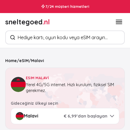
7/24 müşteri hizmetleri
sneltegoed
.nl
Ürün arayın
Home
/
eSIM
/
Malavi
ESIM MALAVI
Yerel 4G/5G internet. Hızlı kurulum, fiziksel SIM
gerekmez.
Gideceğiniz ülkeyi seçin
€ 6,99’dan başlayan