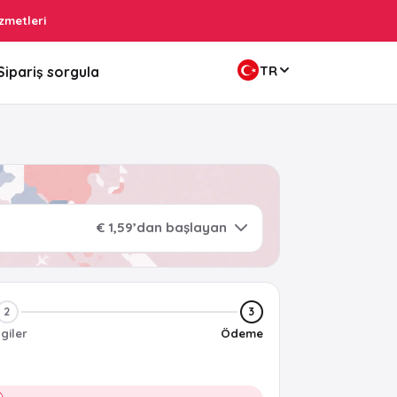
zmetleri
TR
Sipariş sorgula
€ 1,59’dan başlayan
2
3
lgiler
Ödeme