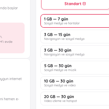
Standart
ında başlar
1 GB — 7 gün
Sosyal medya ve haritalar
3 GB — 15 gün
n,
Navigasyon ve sosyal medya
M’i evde
3 GB — 30 gün
Navigasyon ve sosyal medya
5 GB — 30 gün
Sosyal medya ve müzik
uygun internet
10 GB — 30 gün
Sosyal medya ve video
20 GB — 30 gün
ni hemen e-
Video izleme ve hotspot