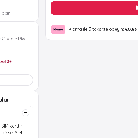
İ
 açın.
Klarna ile 3 taksitte ödeyin:
€0,86
 Google Pixel
ixel 3+
ular
SIM karttır.
iziksel SIM