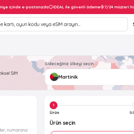
niye içinde e-postanızda
iDEAL ile güvenli ödeme
7/24 müşteri hi
Gideceğiniz ülkeyi seçin
ziksel SIM
1
Ürün
Bi
Ürün seçin
r
der; numaranız