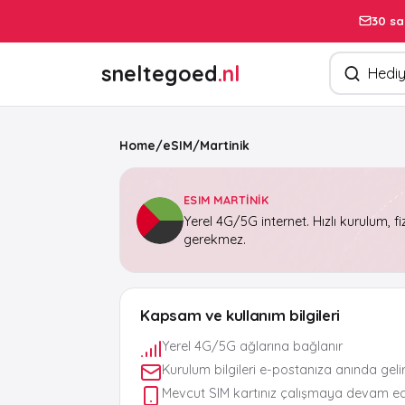
30 sa
Ürün arayın
sneltegoed
.nl
Home
/
eSIM
/
Martinik
ESIM MARTINIK
Yerel 4G/5G internet. Hızlı kurulum, fi
gerekmez.
Kapsam ve kullanım bilgileri
Yerel 4G/5G ağlarına bağlanır
Kurulum bilgileri e-postanıza anında geli
Mevcut SIM kartınız çalışmaya devam e