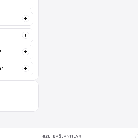
?
m?
HIZLI BAĞLANTILAR