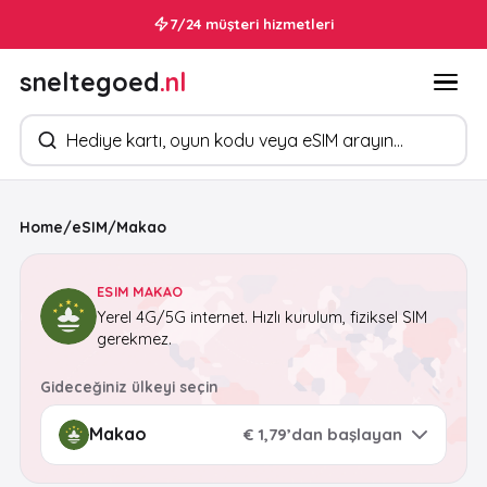
7/24 müşteri hizmetleri
sneltegoed
.nl
Ürün arayın
Home
/
eSIM
/
Makao
ESIM MAKAO
Yerel 4G/5G internet. Hızlı kurulum, fiziksel SIM
gerekmez.
Gideceğiniz ülkeyi seçin
€ 1,79’dan başlayan