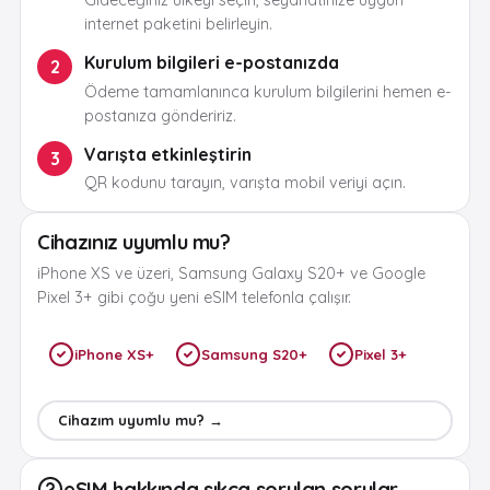
Gideceğiniz ülkeyi seçin, seyahatinize uygun
internet paketini belirleyin.
Kurulum bilgileri e-postanızda
2
Ödeme tamamlanınca kurulum bilgilerini hemen e-
postanıza göndeririz.
Varışta etkinleştirin
3
QR kodunu tarayın, varışta mobil veriyi açın.
Cihazınız uyumlu mu?
iPhone XS ve üzeri, Samsung Galaxy S20+ ve Google
Pixel 3+ gibi çoğu yeni eSIM telefonla çalışır.
iPhone XS+
Samsung S20+
Pixel 3+
Cihazım uyumlu mu? →
eSIM hakkında sıkça sorulan sorular