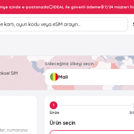
niye içinde e-postanızda
iDEAL ile güvenli ödeme
7/24 müşteri hi
Gideceğiniz ülkeyi seçin
ziksel SIM
1
Ürün
Bi
Ürün seçin
r
der; numaranız