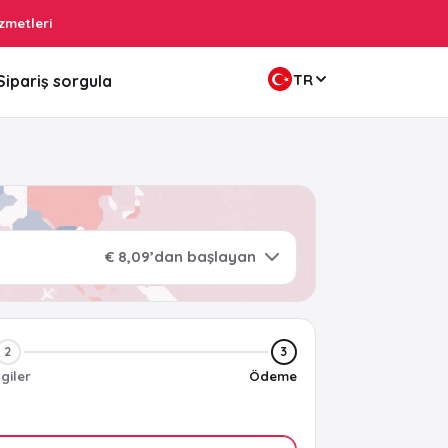
zmetleri
TR
Sipariş sorgula
€ 8,09’dan başlayan
2
3
lgiler
Ödeme