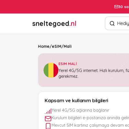
30 sa
Ürün arayın
sneltegoed
.nl
Home
/
eSIM
/
Mali
ESIM MALI
Yerel 4G/5G internet. Hızlı kurulum, fi
gerekmez.
Kapsam ve kullanım bilgileri
Yerel 4G/5G ağlarına bağlanır
Kurulum bilgileri e-postanıza anında geli
Mevcut SIM kartınız çalışmaya devam e