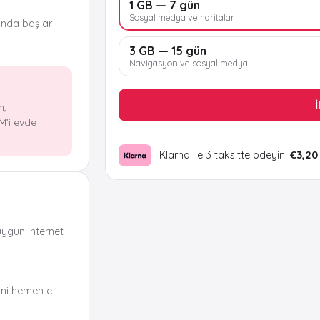
1 GB — 7 gün
Sosyal medya ve haritalar
ında başlar
3 GB — 15 gün
Navigasyon ve sosyal medya
İ
n,
M’i evde
Klarna ile 3 taksitte ödeyin:
€3,20
uygun internet
ni hemen e-