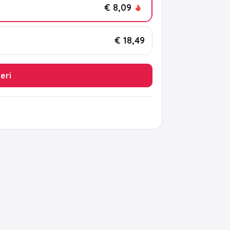
€ 8,09
€ 18,49
leri