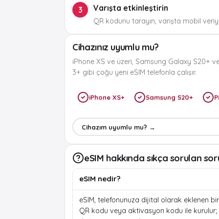
Varışta etkinleştirin
3
QR kodunu tarayın, varışta mobil veriyi
Cihazınız uyumlu mu?
iPhone XS ve üzeri, Samsung Galaxy S20+ ve
3+ gibi çoğu yeni eSIM telefonla çalışır.
iPhone XS+
Samsung S20+
P
Cihazım uyumlu mu? →
eSIM hakkında sıkça sorulan sor
eSIM nedir?
eSIM, telefonunuza dijital olarak eklenen bir 
QR kodu veya aktivasyon kodu ile kurulur; f