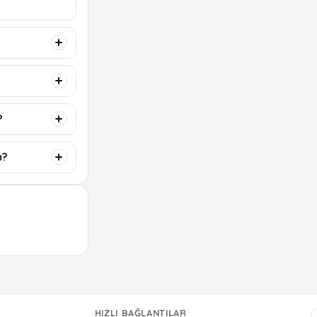
?
m?
HIZLI BAĞLANTILAR