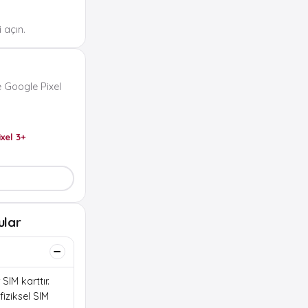
 açın.
 Google Pixel
ixel 3+
ular
SIM karttır.
iziksel SIM