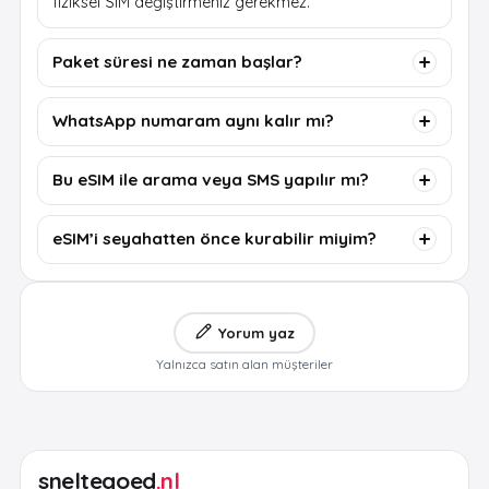
fiziksel SIM değiştirmeniz gerekmez.
Paket süresi ne zaman başlar?
WhatsApp numaram aynı kalır mı?
Bu eSIM ile arama veya SMS yapılır mı?
eSIM’i seyahatten önce kurabilir miyim?
Yorum yaz
Yalnızca satın alan müşteriler
sneltegoed
.nl