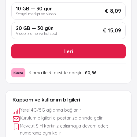
10 GB — 30 gün
€ 8,09
Sosyal medya ve video
20 GB — 30 gün
€ 15,09
Video izleme ve hotspot
İleri
Klarna ile 3 taksitte ödeyin:
€0,86
Kapsam ve kullanım bilgileri
Yerel 4G/5G ağlarına bağlanır
Kurulum bilgileri e-postanıza anında gelir
Mevcut SIM kartınız çalışmaya devam eder;
numaranız aynı kalır