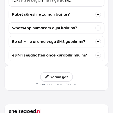
fiziksel SIM değiştirmeniz gerekmez.
Paket süresi ne zaman başlar?
WhatsApp numaram aynı kalır mı?
Bu eSIM ile arama veya SMS yapılır mı?
eSIM’i seyahatten önce kurabilir miyim?
Yorum yaz
Yalnızca satın alan müşteriler
sneltegoed
.nl