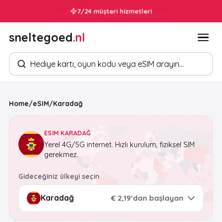
30 saniye içinde e-postanızda
7/24 müşteri hizmetleri
sneltegoed
.nl
Ürün arayın
Home
/
eSIM
/
Karadağ
ESIM KARADAĞ
Yerel 4G/5G internet. Hızlı kurulum, fiziksel SIM
gerekmez.
Gideceğiniz ülkeyi seçin
€ 2,19’dan başlayan