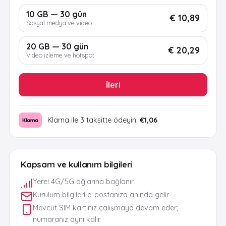
10 GB — 30 gün
€ 10,89
Sosyal medya ve video
20 GB — 30 gün
€ 20,29
Video izleme ve hotspot
İleri
Klarna ile 3 taksitte ödeyin:
€1,06
Kapsam ve kullanım bilgileri
Yerel 4G/5G ağlarına bağlanır
Kurulum bilgileri e-postanıza anında gelir
Mevcut SIM kartınız çalışmaya devam eder;
numaranız aynı kalır