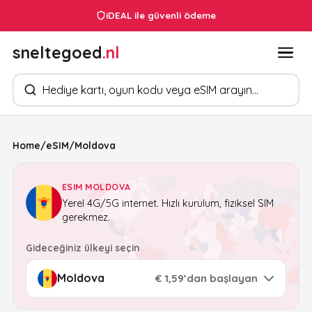
7/24 müşteri hizmetleri
iDEAL ile güvenli ödeme
sneltegoed
.nl
Ürün arayın
Home
/
eSIM
/
Moldova
ESIM MOLDOVA
Yerel 4G/5G internet. Hızlı kurulum, fiziksel SIM
gerekmez.
Gideceğiniz ülkeyi seçin
€ 1,59’dan başlayan