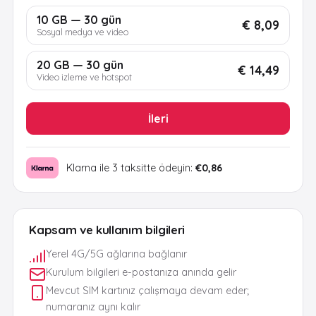
10 GB — 30 gün
€ 8,09
Sosyal medya ve video
20 GB — 30 gün
€ 14,49
Video izleme ve hotspot
İleri
Klarna ile 3 taksitte ödeyin:
€0,86
Kapsam ve kullanım bilgileri
Yerel 4G/5G ağlarına bağlanır
Kurulum bilgileri e-postanıza anında gelir
Mevcut SIM kartınız çalışmaya devam eder;
numaranız aynı kalır