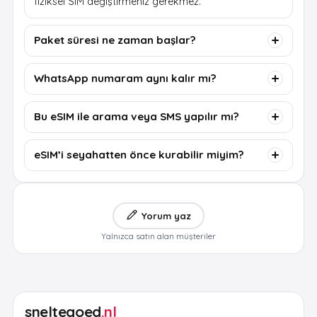
fiziksel SIM değiştirmeniz gerekmez.
Paket süresi ne zaman başlar?
WhatsApp numaram aynı kalır mı?
Bu eSIM ile arama veya SMS yapılır mı?
eSIM’i seyahatten önce kurabilir miyim?
Yorum yaz
Yalnızca satın alan müşteriler
sneltegoed
.nl