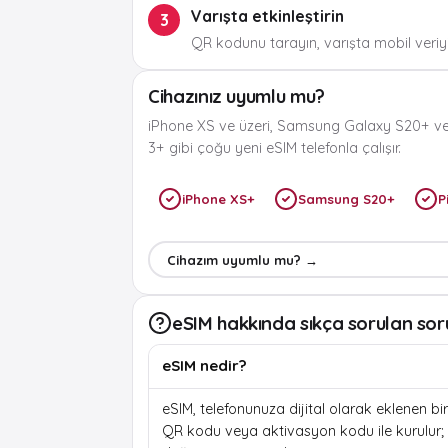
Varışta etkinleştirin
3
QR kodunu tarayın, varışta mobil veriyi
Cihazınız uyumlu mu?
iPhone XS ve üzeri, Samsung Galaxy S20+ ve
3+ gibi çoğu yeni eSIM telefonla çalışır.
iPhone XS+
Samsung S20+
P
Cihazım uyumlu mu? →
eSIM hakkında sıkça sorulan sor
eSIM nedir?
eSIM, telefonunuza dijital olarak eklenen bir 
QR kodu veya aktivasyon kodu ile kurulur; f