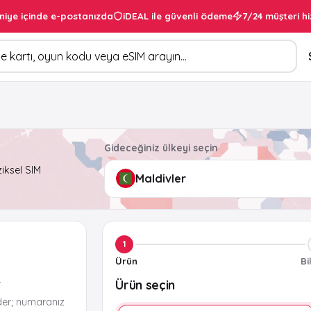
niye içinde e-postanızda
iDEAL ile güvenli ödeme
7/24 müşteri hi
Gideceğiniz ülkeyi seçin
ziksel SIM
1
Ürün
Bi
Ürün seçin
r
der; numaranız