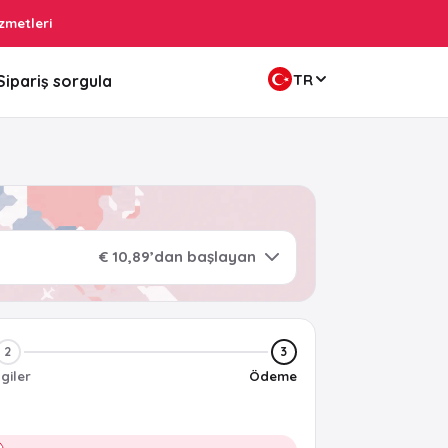
zmetleri
TR
Sipariş sorgula
€ 10,89’dan başlayan
2
3
lgiler
Ödeme