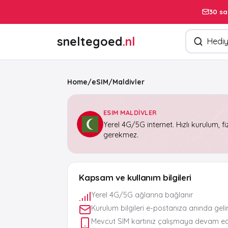
30 sa
Ürün arayın
sneltegoed
.nl
Home
/
eSIM
/
Maldivler
ESIM MALDIVLER
Yerel 4G/5G internet. Hızlı kurulum, fi
gerekmez.
Kapsam ve kullanım bilgileri
Yerel 4G/5G ağlarına bağlanır
Kurulum bilgileri e-postanıza anında geli
Mevcut SIM kartınız çalışmaya devam e