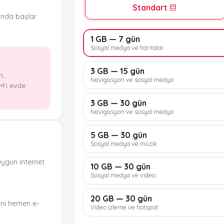
Standart
ında başlar
1 GB — 7 gün
Sosyal medya ve haritalar
3 GB — 15 gün
n,
Navigasyon ve sosyal medya
M’i evde
3 GB — 30 gün
Navigasyon ve sosyal medya
5 GB — 30 gün
Sosyal medya ve müzik
uygun internet
10 GB — 30 gün
Sosyal medya ve video
20 GB — 30 gün
ni hemen e-
Video izleme ve hotspot