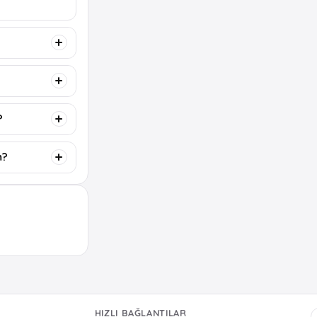
?
m?
HIZLI BAĞLANTILAR