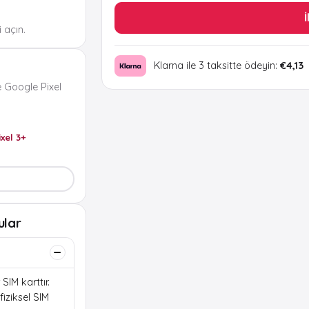
İ
 açın.
Klarna ile 3 taksitte ödeyin:
€4,13
 Google Pixel
ixel 3+
ular
SIM karttır.
iziksel SIM