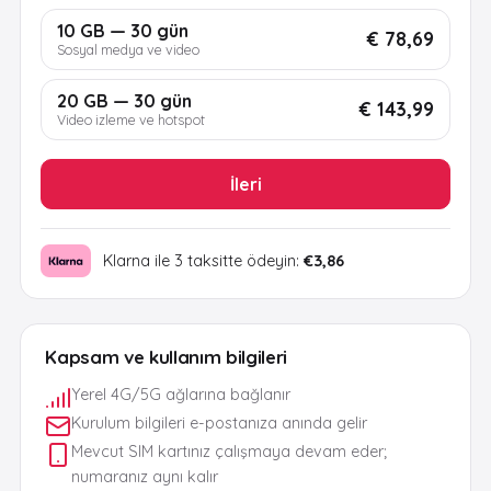
10 GB — 30 gün
€ 78,69
Sosyal medya ve video
20 GB — 30 gün
€ 143,99
Video izleme ve hotspot
İleri
Klarna ile 3 taksitte ödeyin:
€3,86
Kapsam ve kullanım bilgileri
Yerel 4G/5G ağlarına bağlanır
Kurulum bilgileri e-postanıza anında gelir
Mevcut SIM kartınız çalışmaya devam eder;
numaranız aynı kalır