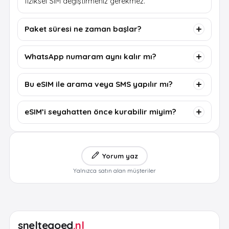
fiziksel SIM değiştirmeniz gerekmez.
Paket süresi ne zaman başlar?
WhatsApp numaram aynı kalır mı?
Bu eSIM ile arama veya SMS yapılır mı?
eSIM’i seyahatten önce kurabilir miyim?
Yorum yaz
Yalnızca satın alan müşteriler
sneltegoed
.nl