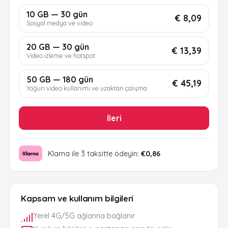
10 GB — 30 gün
€ 8,09
Sosyal medya ve video
20 GB — 30 gün
€ 13,39
Video izleme ve hotspot
50 GB — 180 gün
€ 45,19
Yoğun video kullanımı ve uzaktan çalışma
İleri
Klarna ile 3 taksitte ödeyin:
€0,86
Kapsam ve kullanım bilgileri
Yerel 4G/5G ağlarına bağlanır