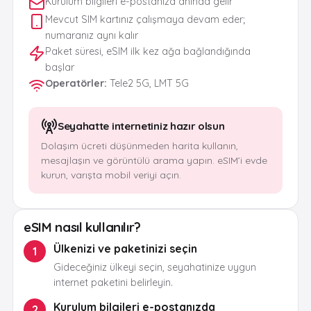
Kurulum bilgileri e-postanıza anında gelir
Mevcut SIM kartınız çalışmaya devam eder;
numaranız aynı kalır
Paket süresi, eSIM ilk kez ağa bağlandığında
başlar
Operatörler
:
Tele2 5G, LMT 5G
Seyahatte internetiniz hazır olsun
Dolaşım ücreti düşünmeden harita kullanın,
mesajlaşın ve görüntülü arama yapın. eSIM’i evde
kurun, varışta mobil veriyi açın.
eSIM nasıl kullanılır?
Ülkenizi ve paketinizi seçin
1
Gideceğiniz ülkeyi seçin, seyahatinize uygun
internet paketini belirleyin.
Kurulum bilgileri e-postanızda
2