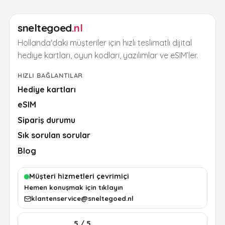
sneltegoed
.nl
Hollanda'daki müşteriler için hızlı teslimatlı dijital
hediye kartları, oyun kodları, yazılımlar ve eSIM’ler.
HIZLI BAĞLANTILAR
Hediye kartları
eSIM
Sipariş durumu
Sık sorulan sorular
Blog
Müşteri hizmetleri çevrimiçi
Hemen konuşmak için tıklayın
klantenservice@sneltegoed.nl
5 / 5