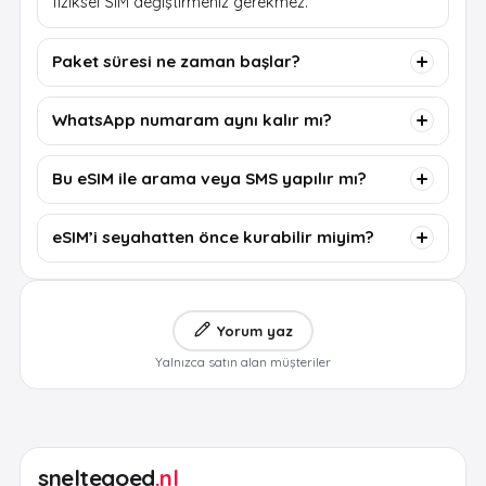
fiziksel SIM değiştirmeniz gerekmez.
Paket süresi ne zaman başlar?
WhatsApp numaram aynı kalır mı?
Bu eSIM ile arama veya SMS yapılır mı?
eSIM’i seyahatten önce kurabilir miyim?
Yorum yaz
Yalnızca satın alan müşteriler
sneltegoed
.nl