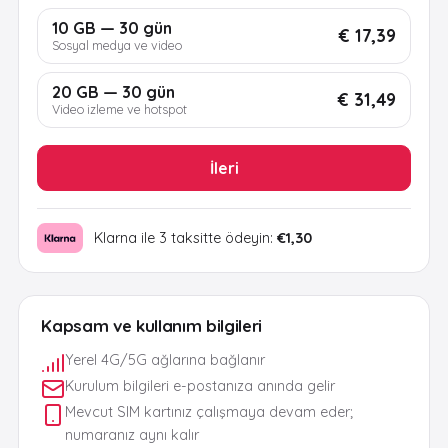
10 GB — 30 gün
€ 17,39
Sosyal medya ve video
20 GB — 30 gün
€ 31,49
Video izleme ve hotspot
İleri
Klarna ile 3 taksitte ödeyin:
€1,30
Kapsam ve kullanım bilgileri
Yerel 4G/5G ağlarına bağlanır
Kurulum bilgileri e-postanıza anında gelir
Mevcut SIM kartınız çalışmaya devam eder;
numaranız aynı kalır