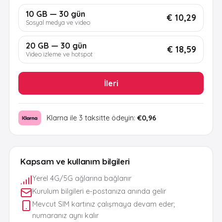
10 GB — 30 gün
€ 10,29
Sosyal medya ve video
20 GB — 30 gün
€ 18,59
Video izleme ve hotspot
İleri
Klarna ile 3 taksitte ödeyin:
€0,96
Kapsam ve kullanım bilgileri
Yerel 4G/5G ağlarına bağlanır
Kurulum bilgileri e-postanıza anında gelir
Mevcut SIM kartınız çalışmaya devam eder;
numaranız aynı kalır