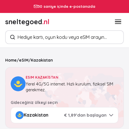
30 saniye içinde e-postanızda
sneltegoed
.nl
Ürün arayın
Home
/
eSIM
/
Kazakistan
ESIM KAZAKISTAN
Yerel 4G/5G internet. Hızlı kurulum, fiziksel SIM
gerekmez.
Gideceğiniz ülkeyi seçin
€ 1,89’dan başlayan