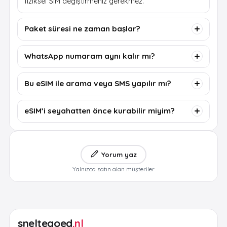
fiziksel SIM değiştirmeniz gerekmez.
Paket süresi ne zaman başlar?
WhatsApp numaram aynı kalır mı?
Bu eSIM ile arama veya SMS yapılır mı?
eSIM’i seyahatten önce kurabilir miyim?
Yorum yaz
Yalnızca satın alan müşteriler
sneltegoed
.nl