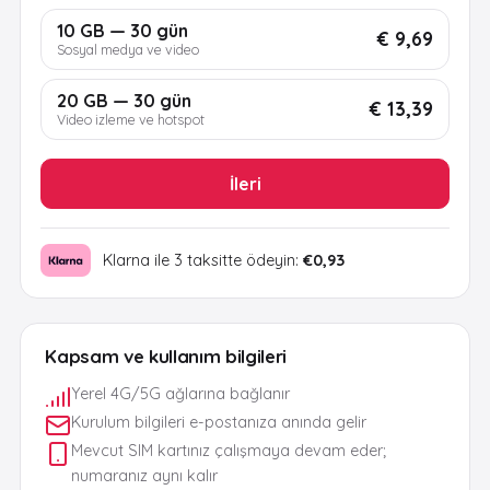
10 GB — 30 gün
€ 9,69
Sosyal medya ve video
20 GB — 30 gün
€ 13,39
Video izleme ve hotspot
İleri
Klarna ile 3 taksitte ödeyin:
€0,93
Kapsam ve kullanım bilgileri
Yerel 4G/5G ağlarına bağlanır
Kurulum bilgileri e-postanıza anında gelir
Mevcut SIM kartınız çalışmaya devam eder;
numaranız aynı kalır