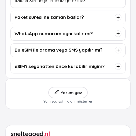
fiziksel SIM değiştirmeniz gerekmez.
Paket süresi ne zaman başlar?
WhatsApp numaram aynı kalır mı?
Bu eSIM ile arama veya SMS yapılır mı?
eSIM’i seyahatten önce kurabilir miyim?
Yorum yaz
Yalnızca satın alan müşteriler
sneltegoed
.nl